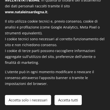
NVLLNT87A17B354G
, in qualità di titolare del trattamento
Invia un evento
dei dati personali raccolti tramite il sito
www.nataleinsardegna.it
.
Il sito utilizza cookie tecnici e, previo consenso, cookie di
analisi e profilazione (come Google Analytics, Meta Pixel o
strumenti equivalenti).
I cookie tecnici sono necessari al corretto funzionamento del
sito e non richiedono consenso.
I cookie di terze parti possono raccogliere informazioni
aggregate sull'utilizzo del sito, preferenze dell'utente o
finalità di marketing.
L'utente può in ogni momento modificare o revocare il
© 2025 Tutti i diritti riservati
consenso attraverso l'apposito banner o tramite le
© 2025 NataleInSardegna.it – Un progetto di NVL SERVICE.
impostazioni del browser.
Portale informativo turistico-commerciale. Non costituisce testata
giornalistica.
Accetta solo i necessari
Accetta tutti
Cookies