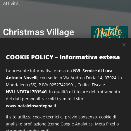
attività...
Christmas Village
– Quartu
Sant’Elena 2025
COOKIE POLICY – Informativa estesa
28.11.2025
La presente informativa è resa da
NVL Service di Luca
Quartu Sant'Elena si prepara al
Antonio Novelli
, con sede in Via Andrea Doria 14, 07024 La
Natale con la quarta edizione di
Maddalena (SS), P.IVA 02527420901, Codice Fiscale
"Christmas Is Coming"
: dal 28
NVLLNT87A17B354G
, in qualità di titolare del trattamento
dei dati personali raccolti tramite il sito
novembre al 24 dicembre 2025
www.nataleinsardegna.it
.
arriva il Christmas Village in viale
Colombo, un percorso di luci,
Il sito utilizza cookie tecnici e, previo consenso, cookie di
artigianato e attività pensate per
analisi e profilazione (come Google Analytics, Meta Pixel o
strumenti equivalenti).