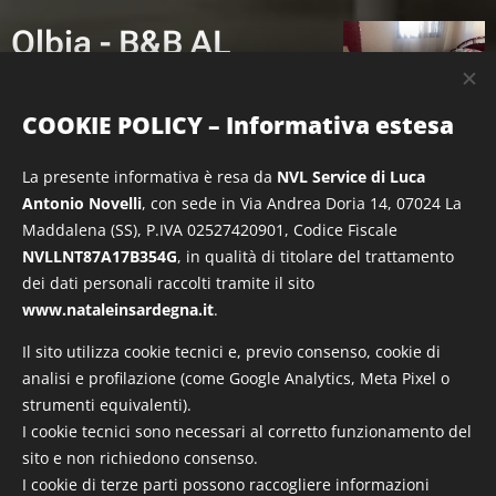
Olbia - B&B AL
CIVICO 6
COOKIE POLICY – Informativa estesa
30.10.2025
Il
B&B Alcivico 6
si trova in
via
La presente informativa è resa da
NVL Service di Luca
Lombardia 6
, a pochi metri da
Antonio Novelli
, con sede in Via Andrea Doria 14, 07024 La
via Vittorio Veneto
e dal cuore di
Maddalena (SS), P.IVA 02527420901, Codice Fiscale
Olbia. Camere matrimoniali con
NVLLNT87A17B354G
, in qualità di titolare del trattamento
dei dati personali raccolti tramite il sito
bagno privato
, ambiente
www.nataleinsardegna.it
.
accogliente e posizione perfetta
per vivere gli
eventi di Natale
, i
Il sito utilizza cookie tecnici e, previo consenso, cookie di
mercatini e il lungomare del
analisi e profilazione (come Google Analytics, Meta Pixel o
strumenti equivalenti).
Molo Brin
.
I cookie tecnici sono necessari al corretto funzionamento del
sito e non richiedono consenso.
I cookie di terze parti possono raccogliere informazioni