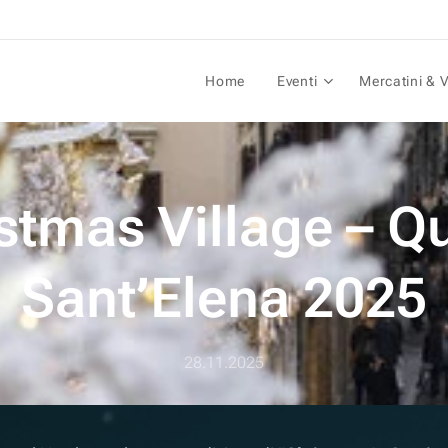
Home
Eventi
Mercatini & V
stmas Village – Q
Sant’Elena 2025
28.11.2025