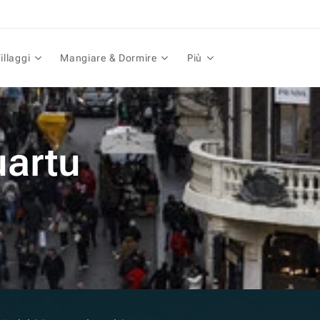
illaggi
Mangiare & Dormire
Più
uartu