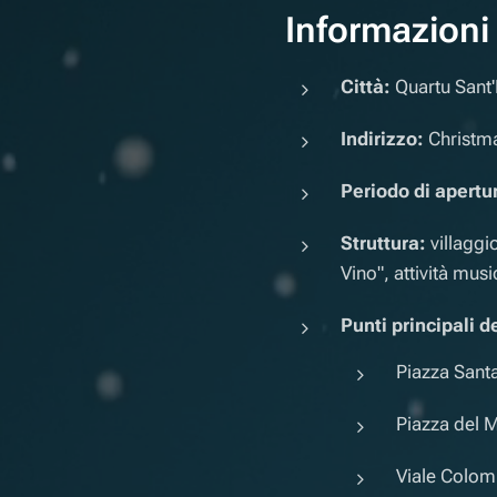
Informazioni 
Città:
Quartu Sant'
Indirizzo:
Christma
Periodo di apertu
Struttura:
villaggi
Vino", attività musi
Punti principali d
Piazza Sant
Piazza del 
Viale Colom