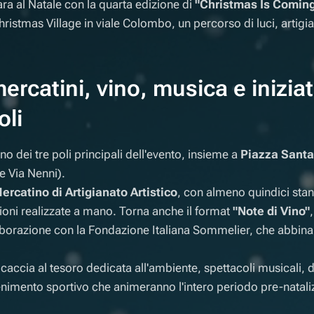
ra al Natale con la quarta edizione di
"Christmas Is Comin
ristmas Village in viale Colombo, un percorso di luci, artigia
rcatini, vino, musica e iniziat
oli
no dei tre poli principali dell'evento, insieme a
Piazza Santa
e Via Nenni).
ercatino di Artigianato Artistico
, con almeno quindici stan
ioni realizzate a mano. Torna anche il format
"Note di Vino"
orazione con la Fondazione Italiana Sommelier, che abbina vi
ccia al tesoro dedicata all'ambiente, spettacoli musicali, 
tenimento sportivo che animeranno l'intero periodo pre-natali