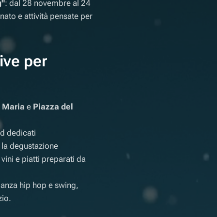
g"
: dal 28 novembre al 24
nato e attività pensate per
ive per
 Maria
e
Piazza del
d dedicati
, la degustazione
ni e piatti preparati da
danza hip hop e swing,
zio.