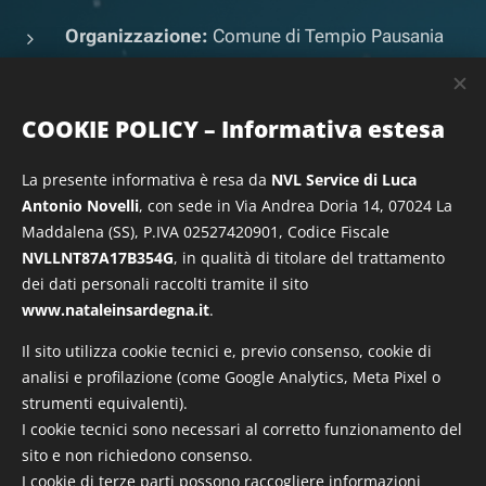
Organizzazione:
Comune di Tempio Pausania
Struttura:
Mercatini natalizi con casette in legno,
espositori e attività culturali
COOKIE POLICY – Informativa estesa
Luogo:
Centro storico
La presente informativa è resa da
NVL Service di Luca
Antonio Novelli
, con sede in Via Andrea Doria 14, 07024 La
Periodo:
Natale 2025
Maddalena (SS), P.IVA 02527420901, Codice Fiscale
NVLLNT87A17B354G
, in qualità di titolare del trattamento
Città:
Tempio Pausania
dei dati personali raccolti tramite il sito
www.nataleinsardegna.it
.
Il sito utilizza cookie tecnici e, previo consenso, cookie di
SCOPRI DI PIÙ
analisi e profilazione (come Google Analytics, Meta Pixel o
strumenti equivalenti).
I cookie tecnici sono necessari al corretto funzionamento del
sito e non richiedono consenso.
Share
I cookie di terze parti possono raccogliere informazioni