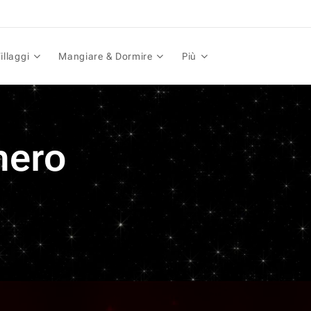
illaggi
Mangiare & Dormire
Più
hero