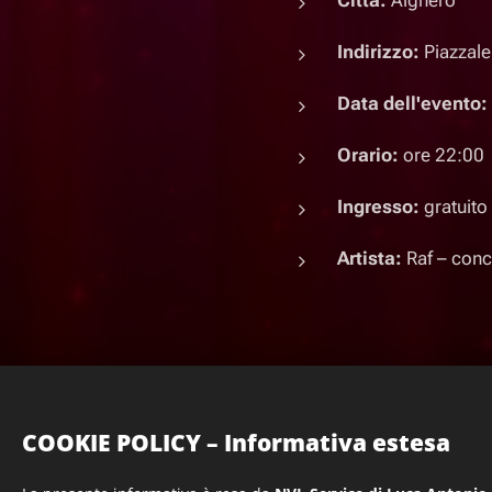
Città:
Alghero
Indirizzo:
Piazzale
Data dell'evento:
Orario:
ore 22:00
Ingresso:
gratuito
Artista:
Raf – conc
COOKIE POLICY – Informativa estesa