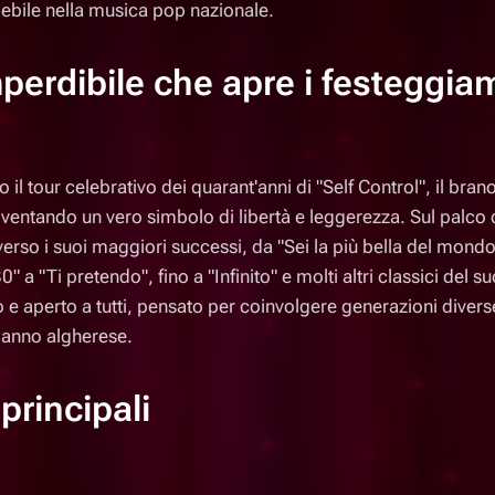
lebile nella musica pop nazionale.
erdibile che apre i festeggiam
il tour celebrativo dei quarant'anni di "Self Control", il bran
iventando un vero simbolo di libertà e leggerezza. Sul palco 
erso i suoi maggiori successi, da "Sei la più bella del mondo"
0" a "Ti pretendo", fino a "Infinito" e molti altri classici del s
 aperto a tutti, pensato per coinvolgere generazioni diverse e
danno algherese.
principali