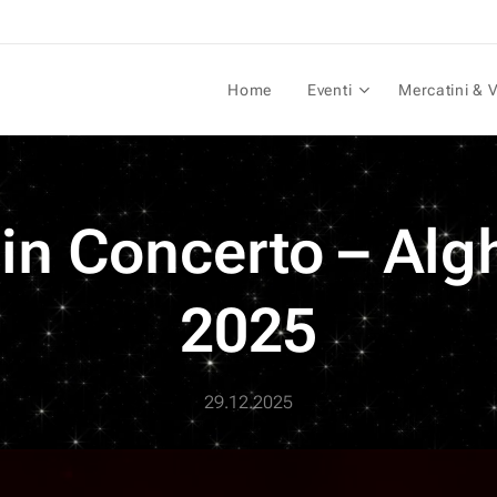
Home
Eventi
Mercatini & V
 in Concerto – Alg
2025
29.12.2025