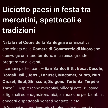
Diciotto paesi in festa tra
mercatini, spettacoli e
tradizioni
Natale nel Cuore della Sardegna
è un'iniziativa
coordinata dalla
Camera di Commercio di Nuoro
che
coinvolge un intero territorio in un unico grande
programma di eventi.
I comuni partecipanti –
Bari Sardo, Bitti, Bosa, Desulo,
Dorgali, Isili, Jerzu, Lanusei, Macomer, Nuoro, Nurri,
Orosei, Seui, Siniscola, Sorgono, Tertenia, Torpè e
Tortolì
– ospiteranno mercatini, villaggi natalizi, stand
artigianali ed enogastronomici, animazione per bambini,
concerti e spettacoli pensati per tutte le età.
Un'occasione per riscoprire l'autenticità dei paesi del