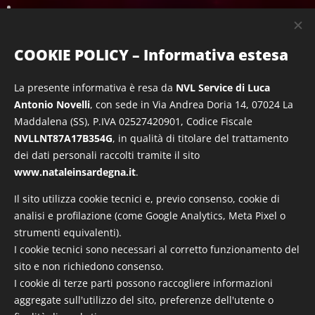
Struttura:
mercatini, villaggi natalizi, stand artigianali ed
enogastronomici, animazione bambini, concerti,
COOKIE POLICY – Informativa estesa
spettacoli e iniziative diffuse
La presente informativa è resa da
NVL Service di Luca
Antonio Novelli
, con sede in Via Andrea Doria 14, 07024 La
Maddalena (SS), P.IVA 02527420901, Codice Fiscale
NVLLNT87A17B354G
, in qualità di titolare del trattamento
dei dati personali raccolti tramite il sito
www.nataleinsardegna.it
.
Il sito utilizza cookie tecnici e, previo consenso, cookie di
SCOPRI DI PIÙ
analisi e profilazione (come Google Analytics, Meta Pixel o
strumenti equivalenti).
I cookie tecnici sono necessari al corretto funzionamento del
sito e non richiedono consenso.
Share
I cookie di terze parti possono raccogliere informazioni
aggregate sull'utilizzo del sito, preferenze dell'utente o